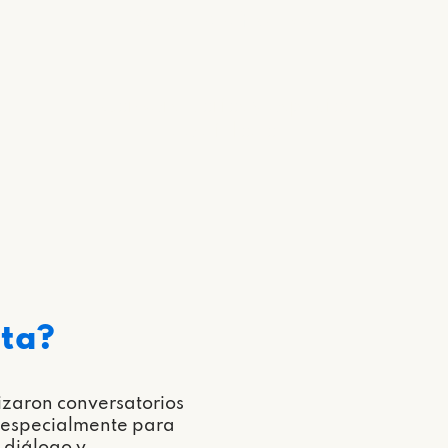
Servicio ofrecido
Conversatorios y espacios
de diálogo
ata?
izaron conversatorios
 especialmente para