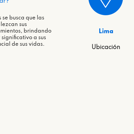
ar?
s se busca que las
lezcan sus
imientos, brindando
Lima
significativo a sus
ucial de sus vidas.
Ubicación
¿Qué incluyó este proyecto