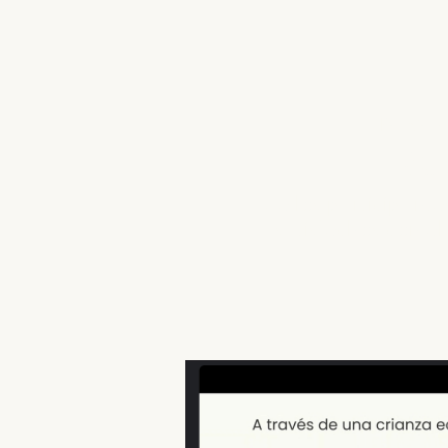
Porción 
93
de los participante
satisfechos con e