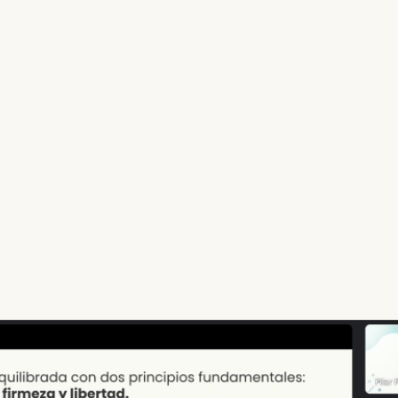
Experiencia del proyecto
total
En la esca
%
4
s indicaron estar
fue el puntaje 
obtuvieron 
l conversatorio.