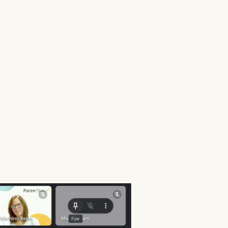
la del 1 al 5
.4
de aprendizaje que
los cuidadores.