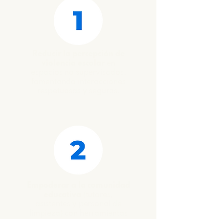
Reducir la percepción de
violencia escolar
en
espacios no supervisados,
fomentando interacciones
respetuosas y seguras.
Empoderar a la comunidad
educativa
(tutores,
asistentes y personal de
limpieza) con herramientas