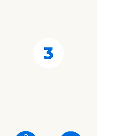
innovadoras para la
identificación, manejo y
prevención de la violencia.
Adaptar e implementar
soluciones sostenibles
que
promuevan el bienestar
emocional y la cohesión social
en la escuela.