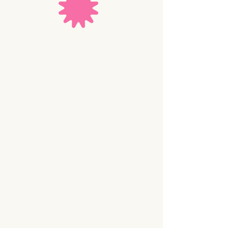
Área
Instituciones educativas
Servicio ofrecido
Desarrollo del programa
Cuidando Talentos
Tema principal
Violencia